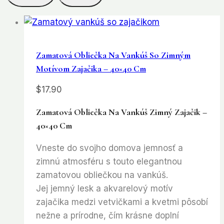
Zamatová Obliečka Na Vankúš So Zimným
Motívom Zajačika – 40×40 Cm
$
17.90
Zamatová Obliečka Na Vankúš
Zimný Zajačik
–
40×40 Cm
Vneste do svojho domova jemnosť a
zimnú atmosféru s touto elegantnou
zamatovou obliečkou na vankúš.
Jej jemný lesk a akvarelový motív
zajačika medzi vetvičkami a kvetmi pôsobí
nežne a prírodne, čím krásne doplní