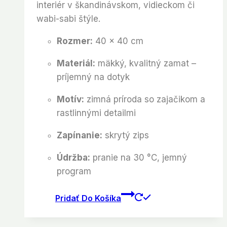
interiér v škandinávskom, vidieckom či
wabi-sabi štýle.
Rozmer:
40 × 40 cm
Materiál:
mäkký, kvalitný zamat –
príjemný na dotyk
Motív:
zimná príroda so zajačikom a
rastlinnými detailmi
Zapínanie:
skrytý zips
Údržba:
pranie na 30 °C, jemný
program
Pridať Do Košíka