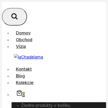
Skip
to
content
Domov
Obchod
Vízia
Kontakt
Blog
Kolekcie
0
Žiadne produkty v košíku.