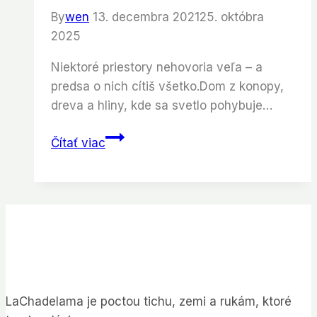
By
wen
13. decembra 2021
25. októbra
2025
Niektoré priestory nehovoria veľa – a
predsa o nich cítiš všetko.Dom z konopy,
dreva a hliny, kde sa svetlo pohybuje…
Dom,
Čítať viac
ktorý
dýcha
pomaly
LaChadelama je poctou tichu, zemi a rukám, ktoré