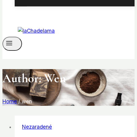
Author: Wen
Home
/
wen
Nezaradené