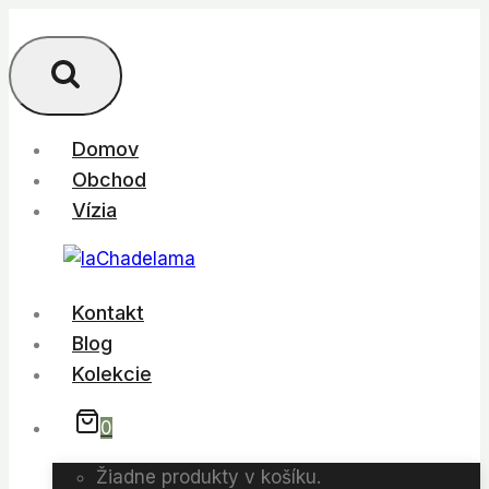
Skip
to
content
Domov
Obchod
Vízia
Kontakt
Blog
Kolekcie
0
Žiadne produkty v košíku.